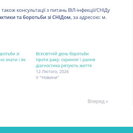
 також консультації з питань ВІЛ-інфекції/СНІДу
актики та боротьби зі СНІДом
, за адресою: м.
оротьби зі
Всесвітній день боротьби
но знати і як
проти раку: скринінг і рання
діагностика рятують життя
12 Лютого, 2026
У "Новини"
Вперед »