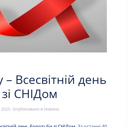
у – Всесвітній день
 зі СНІДом
 2025
. Опубліковано в
Новини
.
світній день боротьби зі СНІДом.
За останні 40