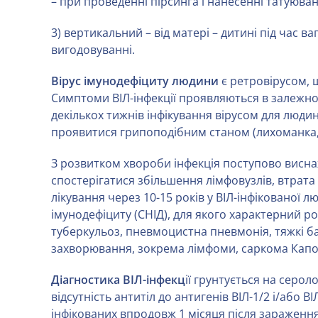
– при проведенні пірсинга і нанесенні татуюва
3) вертикальний – від матері – дитині під час ва
вигодовуванні.
Вірус імунодефіциту людини
є ретровірусом, щ
Симптоми ВІЛ-інфекції проявляються в залежнос
декількох тижнів інфікування вірусом для лю
проявитися грипоподібним станом (лихоманка, г
З розвитком хвороби інфекція поступово висна
спостерігатися збільшення лімфовузлів, втрата в
лікування через 10-15 років у ВІЛ-інфікованої
імунодефіциту (СНІД), для якого характерний р
туберкульоз, пневмоцистна пневмонія, тяжкі бак
захворювання, зокрема лімфоми, саркома Капош
Діагностика ВІЛ-інфекц
ії грунтується на серол
відсутність антитіл до антигенів ВІЛ-1/2 і/або В
інфікованих впродовж 1 місяця після зараження, у