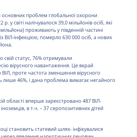
 з основних проблем глобальної охорони
р. у світі налічувалося 39,0 мільйонів осіб, які
,6 мільйона) проживають у південній частині
з ВІЛ-інфекцією, померло 630 000 осіб, а нових
ьйона.
ро свій статус, 76% отримували
есію вірусного навантаження. Це вкрай
з ВІЛ, проте частота зменшення вірусного
ь лише 46%, і дана проблема вимагає негайного
ькій області вперше зареєстровано 487 ВІЛ-
 іноземців, в т.ч. – 37 серопозитивних дітей
ці становить статевий шлях- інфікувалися
м через введення наркотичних речовин