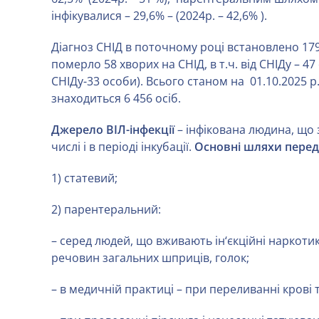
інфікувалися – 29,6% – (2024р. – 42,6% ).
Діагноз СНІД в поточному році встановлено 179 
померло 58 хворих на СНІД, в т.ч. від СНІДу – 47 о
СНІДу-33 особи). Всього станом на 01.10.2025 р
знаходиться 6 456 осіб.
Джерело ВІЛ-інфекції
– інфікована людина, що з
числі і в періоді інкубації.
Основні шляхи переда
1) статевий;
2) парентеральний:
– серед людей, що вживають ін
‘є
кційні наркоти
речовин загальних шприців, голок;
– в медичній практиці – при переливанні крові та