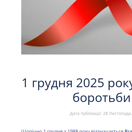
1 грудня 2025 рок
боротьби
Дата публікації:
28 Листопада,
Щорічно 1 грудня з 1988 року відзначається
Все