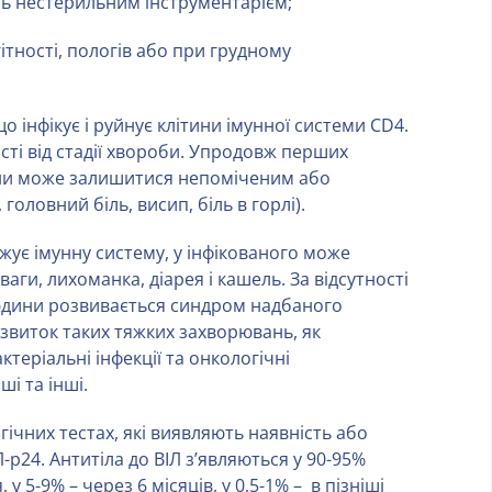
нь нестерильним інструментарієм;
гітності, пологів або при грудному
о інфікує і руйнує клітини імунної системи CD4.
ті від стадії хвороби. Упродовж перших
дини може залишитися непоміченим або
оловний біль, висип, біль в горлі).
жує імунну систему, у інфікованого може
аги, лихоманка, діарея і кашель. За відсутності
 людини розвивається синдром надбаного
озвиток таких тяжких захворювань, як
теріальні інфекції та онкологічні
і та інші.
огічних тестах, які виявляють наявність або
ІЛ-p24. Антитіла до ВІЛ з’являються у 90-95%
 5-9% – через 6 місяців, у 0,5-1% – в пізніші