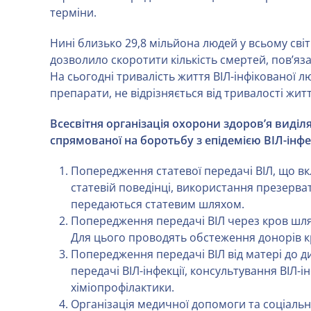
терміни.
Нині близько 29,8 мільйона людей у всьому світі
дозволило скоротити кількість смертей, пов’яз
На сьогодні тривалість життя ВІЛ-інфікованої 
препарати, не відрізняється від тривалості жит
Всесвітня організація охорони здоров’я виділ
спрямованої на боротьбу з епідемією ВІЛ-інфек
Попередження статевої передачі ВІЛ, що вк
статевій поведінці, використання презерва
передаються статевим шляхом.
Попередження передачі ВІЛ через кров шля
Для цього проводять обстеження донорів кр
Попередження передачі ВІЛ від матері до
передачі ВІЛ-інфекції, консультування ВІЛ-
хіміопрофілактики.
Організація медичної допомоги та соціально