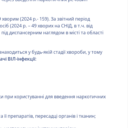
хворим (2024 р.- 159). За звітний період
сіб (2024 р. – 49 хворих на СНІД, в т.ч. від
. під диспансерним наглядом в місті та області
находиться у будь-якій стадії хвороби, у тому
чі ВІЛ-інфекції:
ки при користуванні для введення наркотичних
 її препаратів, пересадці органів і тканин;