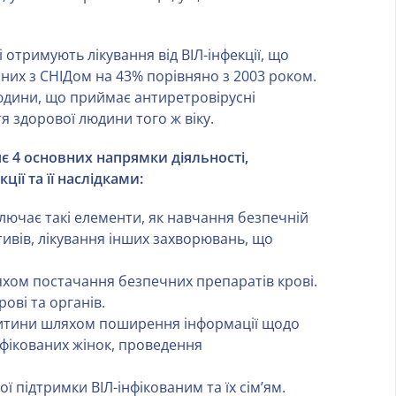
 отримують лікування від ВІЛ-інфекції, що
аних з СНІДом на 43% порівняно з 2003 роком.
людини, що приймає антиретровірусні
тя здорової людини того ж віку.
яє 4 основних напрямки діяльності,
ції та її наслідками:
лючає такі елементи, як навчання безпечній
тивів, лікування інших захворювань, що
хом постачання безпечних препаратів крові.
ові та органів.
 дитини шляхом поширення інформації щодо
інфікованих жінок, проведення
ї підтримки ВІЛ-інфікованим та їх сім’ям.