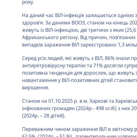
року.
На даний час ВІЛ-інфекція залишається однією
здоров’я. За даними ВООЗ, станом на кінець 2022 
живуть із ВІЛ-інфекцією, дві третини з яких (25
Африканського регіону. Від причин, пов’язаних і
випадків зараження ВІЛ зареєстровано 1,3 міл
Серед усіх людей, які живуть з ВІЛ, 86% знали п
антиретровірусну терапію та 71% досягли супр
позитивна тенденція для дорослих, що живуть 
навантаження у ВІЛ-позитивних дітей становит
вирішення.
Станом на 01.10.2025 р. в м. Харкові та Харківс
інфікованих громадян (2024р.- 498 осіб) з них 20
(2024р. – 28 дітей).
Переважним чином зараження ВІЛ в звітному ро
62,5% (2024р. – 51 %), парентеральним шляхо