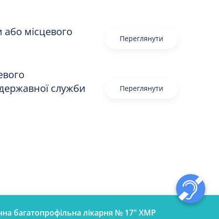
и або місцевого
Переглянути
евого
 державної служби
Переглянути
чна багатопрофільна лікарня № 17" ХМР