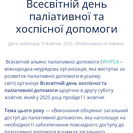
Всесвітній день
паліативної та
хоспісної допомоги
Дата публікації:
9 Жовтня, 2025
. Опубліковано в
Новини
.
Всесвітній альянс паліативної допомоги (
WHPCA
–
міжнародна неурядова організація, яка виступає за
розвиток паліативної допомоги в усьому
світі) організує
Всесвітній день хоспісної та
паліативної допомоги
щорічно в другу суботу
жовтня, який у 2025 році пройде11 жовтня.
Тема цього року
— «Виконання обіцянки: загальний
доступ до паліативної допомоги», яка наголошує на
необхідності забезпечення повсюдного доступу до
паліативної допомоги в рамках загального