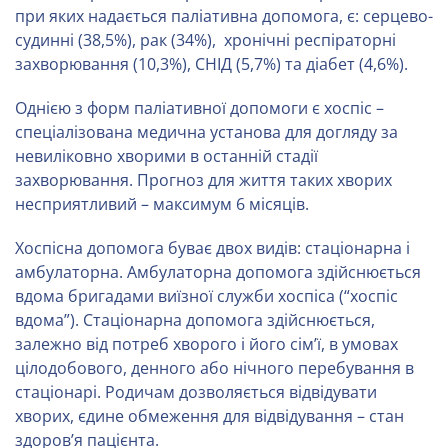
при яких надається паліативна допомога, є: серцево-
судинні (38,5%), рак (34%), хронічні респіраторні
захворювання (10,3%), СНІД (5,7%) та діабет (4,6%).
Однією з форм паліативної допомоги є хоспіс –
спеціалізована медична установа для догляду за
невиліковно хворими в останній стадії
захворювання. Прогноз для життя таких хворих
несприятливий – максимум 6 місяців.
Хоспісна допомога буває двох видів: стаціонарна і
амбулаторна. Амбулаторна допомога здійснюється
вдома бригадами виїзної служби хоспіса (“хоспіс
вдома”). Стаціонарна допомога здійснюється,
залежно від потреб хворого і його сім’ї, в умовах
цілодобового, денного або нічного перебування в
стаціонарі. Родичам дозволяється відвідувати
хворих, єдине обмеження для відвідування – стан
здоров’я пацієнта.