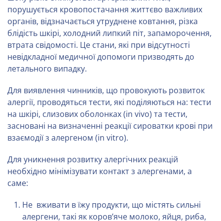
порушується кровопостачання життєво важливих
органів, відзначається утруднене ковтання, різка
блідість шкірі, холодний липкий піт, запаморочення,
втрата свідомості. Це стани, які при відсутності
невідкладної медичної допомоги призводять до
летального випадку.
Для виявлення чинників, що провокують розвиток
алергії, проводяться тести, які поділяються на: тести
на шкірі, слизових оболонках (in vivo) та тести,
засновані на визначенні реакції сироватки крові при
взаємодії з алергеном (in vitro).
Для уникнення розвитку алергічних реакцій
необхідно мінімізувати контакт з алергенами, а
саме:
Не вживати в їжу продукти, що містять сильні
алергени, такі як коров’яче молоко, яйця, риба,