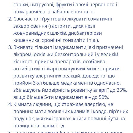
горіхи, цитрусові, фрукти і овочі червоного і
помаранчевого забарвлення та ін.
Своєчасно і ґрунтовно лікувати соматичні
захворювання (гастрити, дискінезії
жовчовивідних шляхів, дисбактеріози
кишечника, хронічні тонзиліти і т.д.).
Вживати тільки ті медикаменти, які призначені
лікарем, оскільки безконтрольний і у великій
кількості прийом препаратів, особливо
антибіотиків і жарознижуючих може сприяти
розвитку алергічних реакцій. Доведено, що
прийом 3-х і більше медикаментів одночасно,
збільшують ймовірність розвитку алергії до 25%,
якщо більше 5-ти медикаментів – до 50%.
Кімната людини, що страждає алергією, не
повинна мати вовняних килимів і ковдр, пір’яних
подушок, м’яких іграшок, книги повинні бути на
полицях за склом і т.д.
Перш ніж заводити будь-яку домашню тварину,