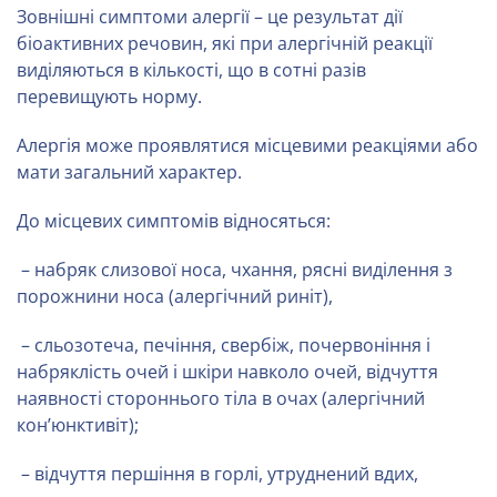
Зовнішні симптоми алергії – це результат дії
біоактивних речовин, які при алергічній реакції
виділяються в кількості, що в сотні разів
перевищують норму.
Алергія може проявлятися місцевими реакціями або
мати загальний характер.
До місцевих симптомів відносяться:
– набряк слизової носа, чхання, рясні виділення з
порожнини носа (алергічний риніт),
– сльозотеча, печіння, свербіж, почервоніння і
набряклість очей і шкіри навколо очей, відчуття
наявності стороннього тіла в очах (алергічний
кон’юнктивіт);
– відчуття першіння в горлі, утруднений вдих,