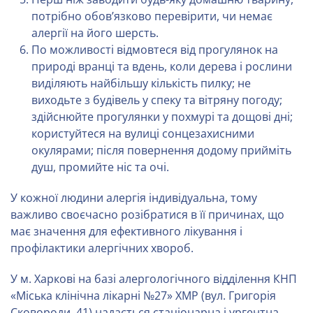
потрібно обов’язково перевірити, чи немає
алергії на його шерсть.
По можливості відмовтеся від прогулянок на
природі вранці та вдень, коли дерева і рослини
виділяють найбільшу кількість пилку; не
виходьте з будівель у спеку та вітряну погоду;
здійснюйте прогулянки у похмурі та дощові дні;
користуйтеся на вулиці сонцезахисними
окулярами; після повернення додому прийміть
душ, промийте ніс та очі.
У кожної людини алергія індивідуальна, тому
важливо своєчасно розібратися в її причинах, що
має значення для ефективного лікування і
профілактики алергічних хвороб.
У м. Харкові на базі алергологічного відділення КНП
«Міська клінічна лікарні №27» ХМР (вул. Григорія
Сковороди, 41) надається стаціонарна і ургентна