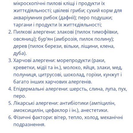
мікроскопічні пилові кліщі і продукти їх
життєдіяльності; цвілеві гриби; сухий корм для
акваріумних рибок (дафнії); перо подушки;
таргани і продукти їх життєдіяльності;
Пилкові алергени: злакові (пилок тимофіївки,
овсяниці); бур’ян (амброзія, пилок полину);
дерев (пилок берези, вільхи, ліщини, клена,
дуба).
Харчові алергени: морепродукти (раки,
креветки, мідії та ін.), молоко, яйця, злаки, мед,
полуниця, цитрусові, шоколад, горіхи, кунжут і
багато інших харчових алергенів.
Епідермальні алергени: шерсть, слина, лупа, пух,
перо.
Лікарські алергени: антибіотики (ампіцилін,
амоксицилін, цефаклор і ін.), анестетики.
Фізичні фактори: вітер, тепло, холод, механічні
подразнення.