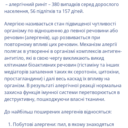
– алергічний риніт – 380 випадків серед дорослого
населення, 56 підлітків та 157 дітей.
Алергією називається стан підвищеної чутливості
організму по відношенню до певної речовини або
речовин (алергенів), що розвивається при
повторному впливі цих речовин. Механізм алергії
полягає в утворенні в організмі комплексів антиген-
антитіло, які в свою чергу викликають викид
клітинами біоактивних речовин (гістаміну та інших
медіаторів запалення таких як серотонін, цитокіни,
простагландини) і далі весь каскад їх впливу на
організм. В результаті алергічної реакції нормальна
захисна функція імунної системи перетворюється в
деструктивну, пошкоджуючи власні тканини.
До найбільш поширених алергенів відносяться:
Побутові алергени: пил, в якому знаходяться