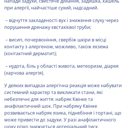
напади задухи, свистяче дихання, задишка, кашель
при алергії, найчастіше сухий, надсадний.
– відчуття закладеності вух і зниження слуху через
порушення дренажу євстахієвої труби;
– висип, почервоніння, свербіж шкіри в місці
контакту з алергеном, можливо, також екзема
(контактний дерматит);
– нудота, біль у області живота, метеоризм, діарея
(харчова алергія).
У деяких випадках алергічна реакція може набувати
системний характер та викликати стани, які
небезпечні для життя: набряк Квінке та
анафілактичний шок. При набряку Квінке
розвивається набряк язика, піднебіння і гортані, що
може привести до задухи. У разі анафілактичного
шоку різко знижується артеріальний тиск,