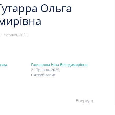
Гутарра Ольга
мирівна
:
1 Червня, 2025
.
лана
Гончарова Ніна Володимирівна
21 Травня, 2025
Схожий запис
Вперед »