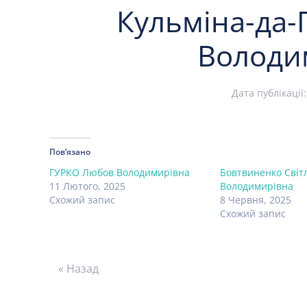
Кульміна-да-
Володи
Дата публікації
Пов’язано
ГУРКО Любов Володимирівна
Бовтвиненко Світ
11 Лютого, 2025
Володимирівна
Схожий запис
8 Червня, 2025
Схожий запис
« Назад