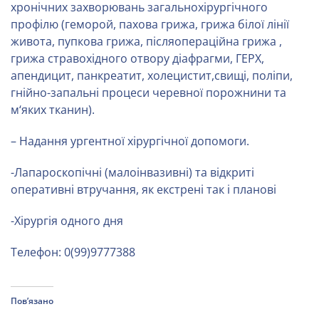
хронічних захворювань загальнохірургічного
профілю (геморой, пахова грижа, грижа білої лінії
живота, пупкова грижа, післяопераційна грижа ,
грижа стравохідного отвору діафрагми, ГЕРХ,
апендицит, панкреатит, холецистит,свищі, поліпи,
гнійно-запальні процеси черевної порожнини та
м‘яких тканин).
– Надання ургентної хірургічної допомоги.
-Лапароскопічні (малоінвазивні) та відкриті
оперативні втручання, як екстрені так і планові
-Хірургія одного дня
Телефон: 0(99)9777388
Пов’язано