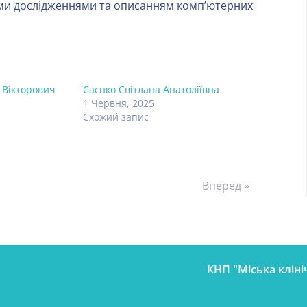
ими дослідженнями та описанням компʼютерних
 Вікторович
Саєнко Світлана Анатоліївна
1 Червня, 2025
Схожий запис
Вперед »
КНП "Міська кліні