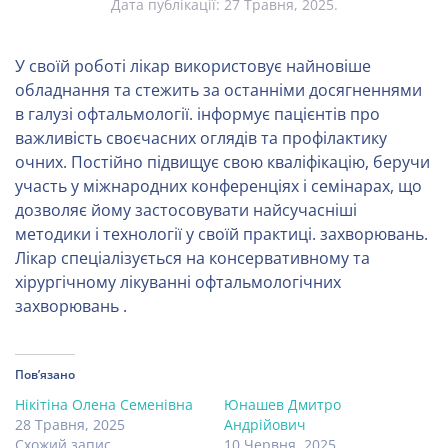
Дата публікації:
27 Травня, 2025
.
У своїй роботі лікар використовує найновіше
обладнання та стежить за останніми досягненнями
в галузі офтальмології. інформує пацієнтів про
важливість своєчасних оглядів та профілактику
очних. Постійно підвищує свою кваліфікацію, беручи
участь у міжнародних конференціях і семінарах, що
дозволяє йому застосовувати найсучасніші
методики і технології у своїй практиці. захворювань.
Лікар спеціалізується на консервативному та
хірургічному лікуванні офтальмологічних
захворювань .
Пов’язано
Нікітіна Олена Семенівна
Юнашев Дмитро
28 Травня, 2025
Андрійович
Схожий запис
10 Червня, 2025