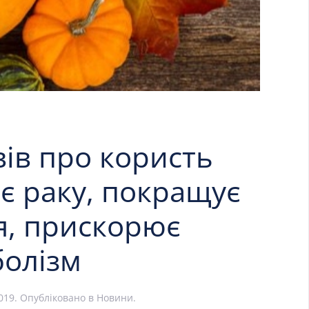
вів про користь
ає раку, покращує
я, прискорює
болізм
019
. Опубліковано в
Новини
.