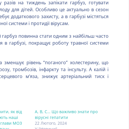
 разів на тиждень запікати гарбуз, готувати
лоду для дітей. Особливо це актуально в сезон
ебує додаткового захисту, а в гарбузі містяться
ої системи і протидії вірусам.
ий гарбуз повинна стати одним з найбільш часто
ся в гарбузі, покращує роботу травної системи
 зменшує рівень “поганого” холестерину, що
зу, тромбозів, інфаркту та інсульту. А калій і
ерцевого м’яза, знижує артеріальний тиск і
ити, як від
А, В, С… Що важливо знати про
ють наші
вірусні гепатити
к глави МОЗ
22 Лютого, 2024
вану
У "Новини"