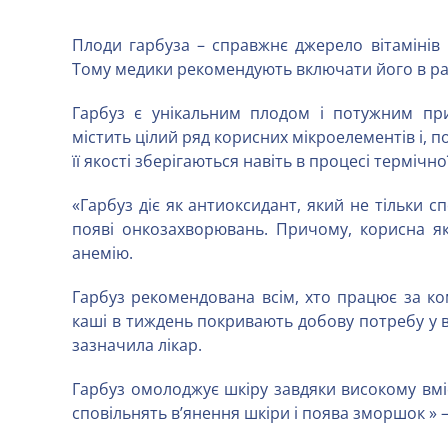
Плоди гарбуза – справжнє джерело вітамінів 
Тому медики рекомендують включати його в раці
Гарбуз є унікальним плодом і потужним пр
містить цілий ряд корисних мікроелементів і, по
її якості зберігаються навіть в процесі термічн
«Гарбуз діє як антиоксидант, який не тільки с
появі онкозахворювань. Причому, корисна як 
анемію.
Гарбуз рекомендована всім, хто працює за ком
каші в тиждень покривають добову потребу у ві
зазначила лікар.
Гарбуз омолоджує шкіру завдяки високому вміст
сповільнять в’янення шкіри і поява зморшок » –