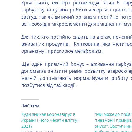
Крім цього, експерт рекомендує хоча б пару
гарбузову кашу або робити десерти з цього п
застуд, так як дитячий організм постійно потр
всі необхідні мікроелементи для зміцнення імунн
Для тих, хто постійно сидить на дієтах, печен
вживаних продуктів. Клітковина, яка містить
організму і прискорює метаболізм.
Ще один приємний бонус – вживання гарбуза
допомагає знизити ризик розвитку атеросклеро
магній допомагають нормалізувати роботу с
позбутися від тахікардії.
Пов’язано
Куди зникає коронавірус в
“Ми можемо побач
Україні і чого чекати влітку
пневмонії помира
2021?
онуки”. Заступни
27 Травня, 2021
Дубров про прихо