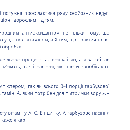
і потужна профілактика ряду серйозних недуг.
он і дорослим, і дітям.
иродним антиоксидантом не тільки тому, що
 суті, є полівітаміном, а й тим, що практично всі
ої обробки.
повільнює процес старіння клітин, а й запобігає
м’якоть, так і насіння, які, ще й запобігають
п’ютером, так як всього 3-4 порції гарбузової
таміні А, який потрібен для підтримки зору », –
у вітаміну A, C, Е і цинку. А гарбузове насіння
 каже лікар.