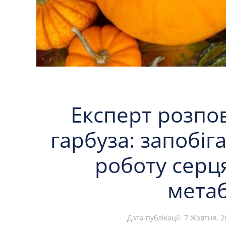
Експерт розпо
гарбуза: запобіг
роботу серц
мета
Дата публікації:
7 Жовтня, 2