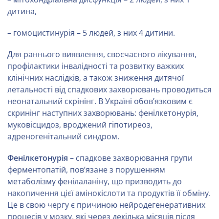
дитина,
– гомоцистинурія – 5 людей, з них 4 дитини.
Для раннього виявлення, своєчасного лікування,
профілактики інвалідності та розвитку важких
клінічних наслідків, а також зниження дитячої
летальності від спадкових захворювань проводиться
неонатальний скрінінг. В Україні обов’язковим є
скринінг наступних захворювань: фенілкетонурія,
муковісцидоз, вроджений гіпотиреоз,
адреногенітальний синдром.
Фенілкетонурія –
спадкове захворювання групи
ферментопатій, пов’язане з порушенням
метаболізму фенілаланіну, що призводить до
накопичення цієї амінокіслоти та продуктів її обміну.
Це в свою чергу є причиною нейродегенеративних
процесів у мозку, які через декілька місяців після