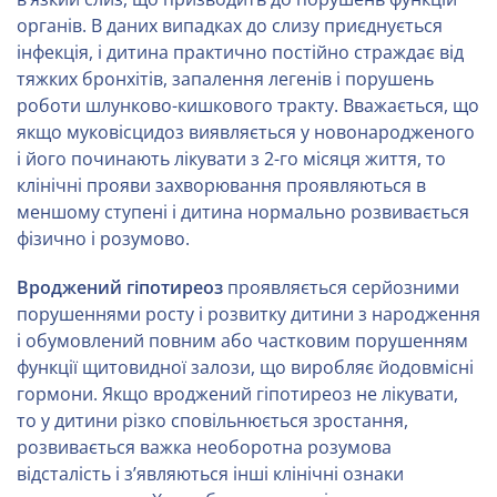
органів. В даних випадках до слизу приєднується
інфекція, і дитина практично постійно страждає від
тяжких бронхітів, запалення легенів і порушень
роботи шлунково-кишкового тракту. Вважається, що
якщо муковісцидоз виявляється у новонародженого
і його починають лікувати з 2-го місяця життя, то
клінічні прояви захворювання проявляються в
меншому ступені і дитина нормально розвивається
фізично і розумово.
Вроджений гіпотиреоз
проявляється серйозними
порушеннями росту і розвитку дитини з народження
і обумовлений повним або частковим порушенням
функції щитовидної залози, що виробляє йодовмісні
гормони. Якщо вроджений гіпотиреоз не лікувати,
то у дитини різко сповільнюється зростання,
розвивається важка необоротна розумова
відсталість і з’являються інші клінічні ознаки