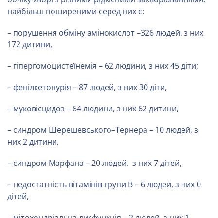
найбільш поширеними серед них є:
– порушення обміну амінокислот –326 людей, з них
172 дитини,
– гіпергомоцистеїнемія – 62 людини, з них 45 діти;
– фенілкетонурія – 87 людей, з них 30 діти,
– муковісцидоз – 64 людини, з них 62 дитини,
– синдром Шерешевського–Тернера – 10 людей, з
них 2 дитини,
– синдром Марфана – 20 людей, з них 7 дітей,
– недостатність вітамінів групи В – 6 людей, з них 0
дітей,
– мітохондріальна дисфункція – 2 людей, з них 1