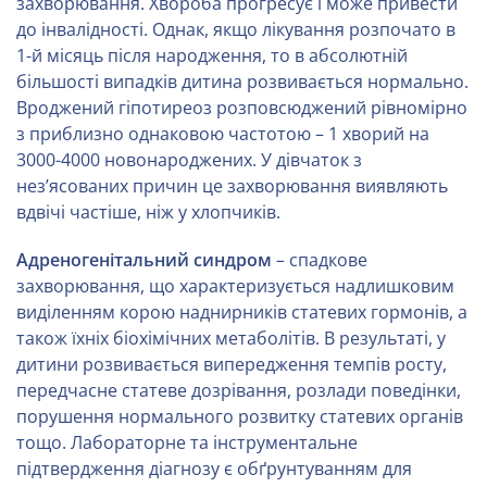
захворювання. Хвороба прогресує і може привести
до інвалідності. Однак, якщо лікування розпочато в
1-й місяць після народження, то в абсолютній
більшості випадків дитина розвивається нормально.
Вроджений гіпотиреоз розповсюджений рівномірно
з приблизно однаковою частотою – 1 хворий на
3000-4000 новонароджених. У дівчаток з
нез’ясованих причин це захворювання виявляють
вдвічі частіше, ніж у хлопчиків.
Адреногенітальний синдром
– спадкове
захворювання, що характеризується надлишковим
виділенням корою наднирників статевих гормонів, а
також їхніх біохімічних метаболітів. В результаті, у
дитини розвивається випередження темпів росту,
передчасне статеве дозрівання, розлади поведінки,
порушення нормального розвитку статевих органів
тощо. Лабораторне та інструментальне
підтвердження діагнозу є обґрунтуванням для