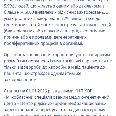
5,9%) людей, що живуть з одним або декількома з
більш ніж 6000 виявлених рідкісних захворювань. З
усіх орфанних захворювань 72% відносяться до
генетичних, в той час як інші є результатом інфекцій
(бактеріальних або вірусних), алергії, екологічних
причин або є проявами дегенеративних і
проліферативних процесів в організмі.
Орфанні захворювання характеризуються широким
розмаїттям порушень і симптомів, які варіюються не
тільки від хвороби до хвороби, а й від пацієнта до
пацієнта, що страждає одним і тим же
захворюванням.
Станом на 01.01.2026 р. за даними КНП ХОР
«Міжобласний спеціалізований медико-генетичний
центр – Центр рідкісних (орфанних) захворювань»
зареєстровані та перебувають на диспансерному
обліку хворі з різними рідкісними захворюваннями,