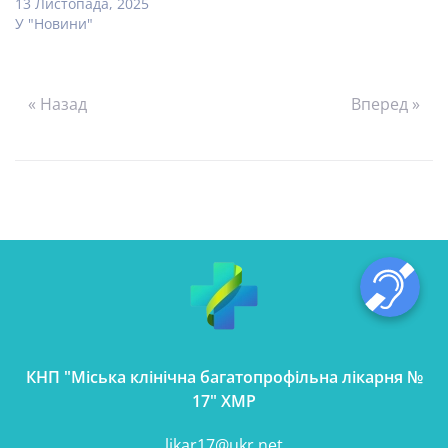
13 Листопада, 2025
У "Новини"
« Назад
Вперед »
КНП "Міська клінічна багатопрофільна лікарня №
17" ХМР
likar17@ukr.net