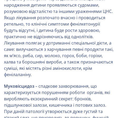
народження дитини проявляються судомами,
розумовою відсталістю та іншими ураженнями ЦНС.
Якщо лікування розпочато вчасно і проводиться
ретельно, то клінічні симптоми фенілкетонурії
будуть відсутні, і дитина буде рости здоровою,
практично не відрізняючись від однолітків.
Лікування полягає у дотриманні спеціальної дієти, а
саме: вилучаються з харчування певні продукти такі,
як м’ясо, риба, сир, молоко, горох, боби, горіхи,
халва та борошняні вироби, а також призначаються
суміші, які містять різні амінокислоти, крім
фенілаланіну.
Муковісцидоз
– спадкове захворювання, що
характеризується порушенням роботи органів, які
виробляють екзокринний секрет: бронхів,
підшлункової залози, кишечника і потових залоз.
При даній патології утворюється дуже густий та
в’язкий слиз, що призводить до порушень функцій