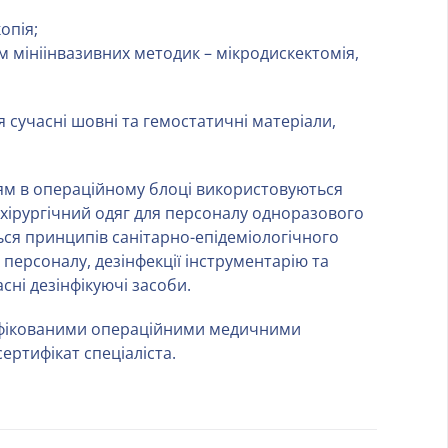
опія;
ям мініінвазивних методик – мікродискектомія,
 сучасні шовні та гемостатичні матеріали,
ям в операційному блоці використовуються
а хірургічний одяг для персоналу одноразового
ся принципів санітарно-епідеміологічного
персоналу, дезінфекції інструментарію та
ні дезінфікуючі засоби.
іфікованими операційними медичними
ертифікат спеціаліста.