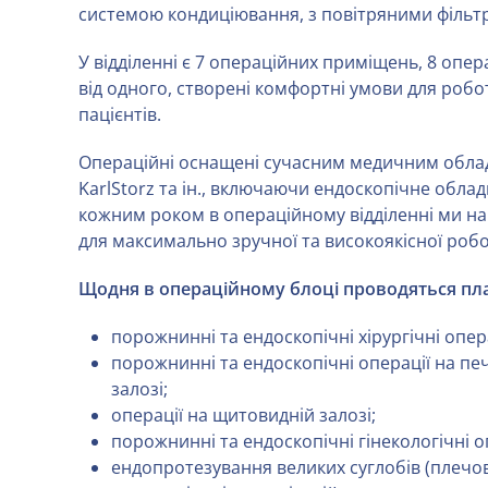
системою кондиціювання, з повітряними філь
У відділенні є 7 операційних приміщень, 8 опера
від одного, створені комфортні умови для роб
пацієнтів.
Операційні оснащені сучасним медичним облад
KarlStorz та ін., включаючи ендоскопічне облад
кожним роком в операційному відділенні ми н
для максимально зручної та високоякісної робо
Щодня в операційному блоці проводяться план
порожнинні та ендоскопічні хірургічні опера
порожнинні та ендоскопічні операції на пе
залозі;
операції на щитовидній залозі;
порожнинні та ендоскопічні гінекологічні о
ендопротезування великих суглобів (плечов