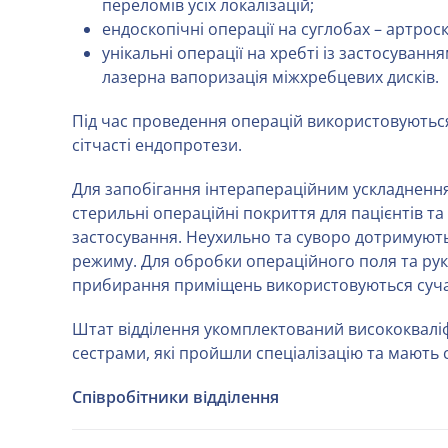
переломів усіх локалізацій;
ендоскопічні операції на суглобах – артроск
унікальні операції на хребті із застосуванн
лазерна вапоризація міжхребцевих дисків.
Під час проведення операцій використовуються
сітчасті ендопротези.
Для запобігання інтерапераційним ускладненн
стерильні операційні покриття для пацієнтів т
застосування. Неухильно та суворо дотримують
режиму. Для обробки операційного поля та рук 
прибирання приміщень використовуються сучас
Штат відділення укомплектований висококвал
сестрами, які пройшли спеціалізацію та мають с
Співробітники відділення