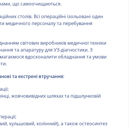
трами, що самоочищаються.
ційних столів. Всі операційні ізольовані один
оти медичного персоналу та перебування
нанням світових виробників медичної техніки
нання та апаратуру для УЗ-діагностики. З
амагаємося вдосконалити обладнання та умови
ти.
ові та екстрені втручання:
ції;
чінці, жовчовивідних шляхах та підшлунковій
перації;
ий, кульшовий, колінний), а також остеосинтез