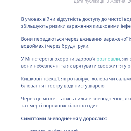
Дата публікації:
3 Жовтня, 2
В умовах війни відсутність доступу до чистої во
збільшують ризики зараження кишковими інфе
Вони передаються через вживання зараженої їжі
водоймах і через брудні руки.
У Міністерстві охорони здоров’я
розповіли
, як
вони небезпечні та як врятувати своє життя у р
Кишкові інфекції, як ротавірус, холера чи саль
блювання і гостру водянисту діарею.
Через це може статись сильне зневоднення, як
та смерті впродовж кількох годин.
Симптоми зневоднення у дорослих: