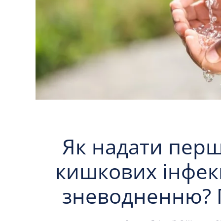
Як надати пер
кишкових інфекц
зневодненню? 