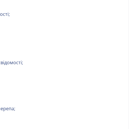
ості;
відомості;
черепа;