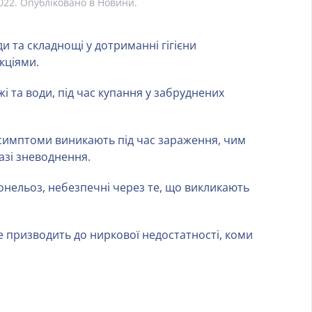
022
. Опубліковано в
Новини
.
ди та складнощі у дотриманні гігієни
кціями.
 та води, під час купання у забруднених
і симптоми виникають під час зараження, чим
азі зневоднення.
монельоз, небезпечні через те, що викликають
е призводить до ниркової недостатності, коми