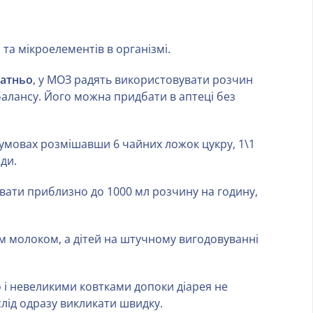
та мікроелементів в організмі.
татньо
, у МОЗ радять використовувати розчин
 балансу. Його можна придбати в аптеці без
умовах розмішавши 6 чайних ложок цукру, 1\1
оди.
ати приблизно до 1000 мл розчину на годину,
м молоком, а дітей на штучному вигодовуванні
о і невеликими ковтками допоки діарея не
лід одразу викликати швидку.