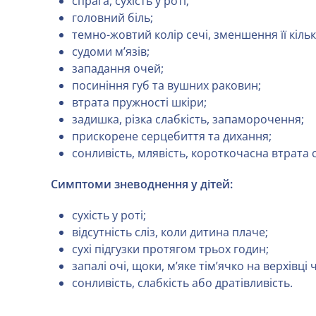
спрага, сухість у роті;
головний біль;
темно-жовтий колір сечі, зменшення її кільк
судоми м’язів;
западання очей;
посиніння губ та вушних раковин;
втрата пружності шкіри;
задишка, різка слабкість, запаморочення;
прискорене серцебиття та дихання;
сонливість, млявість, короткочасна втрата с
Симптоми зневоднення у дітей:
сухість у роті;
відсутність сліз, коли дитина плаче;
сухі підгузки протягом трьох годин;
запалі очі, щоки, м’яке тім’ячко на верхівці 
сонливість, слабкість або дратівливість.