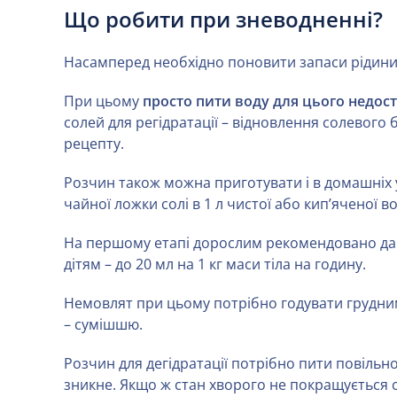
Що робити при зневодненні?
Насамперед необхідно поновити запаси рідини 
При цьому
просто пити воду для цього недос
солей для регідратації – відновлення солевого
рецепту.
Розчин також можна приготувати і в домашніх 
чайної ложки солі в 1 л чистої або кип’яченої в
На першому етапі дорослим рекомендовано дав
дітям – до 20 мл на 1 кг маси тіла на годину.
Немовлят при цьому потрібно годувати грудни
– сумішшю.
Розчин для дегідратації потрібно пити повільн
зникне. Якщо ж стан хворого не покращується с