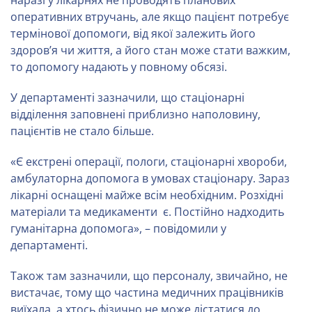
наразі у лікарнях не проводять планових
оперативних втручань, але якщо пацієнт потребує
термінової допомоги, від якої залежить його
здоров’я чи життя, а його стан може стати важким,
то допомогу надають у повному обсязі.
У департаменті зазначили, що стаціонарні
відділення заповнені приблизно наполовину,
пацієнтів не стало більше.
«Є екстрені операції, пологи, стаціонарні хвороби,
амбулаторна допомога в умовах стаціонару. Зараз
лікарні оснащені майже всім необхідним. Розхідні
матеріали та медикаменти є. Постійно надходить
гуманітарна допомога», – повідомили у
департаменті.
Також там зазначили, що персоналу, звичайно, не
вистачає, тому що частина медичних працівників
виїхала, а хтось фізично не може дістатися до