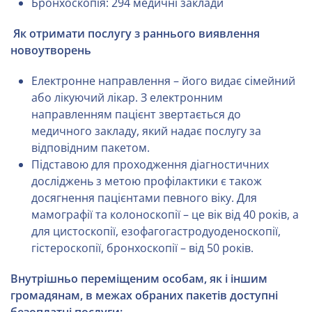
Бронхоскопія: 294 медичні заклади
Як отримати послугу з раннього виявлення
новоутворень
Електронне направлення – його видає сімейний
або лікуючий лікар. З електронним
направленням пацієнт звертається до
медичного закладу, який надає послугу за
відповідним пакетом.
Підставою для проходження діагностичних
досліджень з метою профілактики є також
досягнення пацієнтами певного віку. Для
мамографії та колоноскопії – це вік від 40 років, а
для цистоскопії, езофагогастродуоденоскопії,
гістероскопії, бронхоскопії – від 50 років.
Внутрішньо переміщеним особам, як і іншим
громадянам, в межах
обраних пакетів доступні
безоплатні послуги: