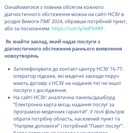
Ознайомитися з повним обсягом кожного
діагностичного обстеження можна на сайті НСЗУ в
розділі Вимоги ПМГ 2024, обравши потрібний пункт,
або за посиланням:
https://cutt.ly/ieIPVARP
.
Як знайти заклад, який надає послуги з
діагностичного обстеження
раннього виявлення
новоутворень
Зателефонувати до контакт-центру НСЗУ 16-77:
оператор підкаже, які медичні заклади поруч
мають договір з НСЗУ на надання тієї чи іншої
послуги з дослідження.
На сайті НСЗУ: аналітична панель/дашборд
“Електронна карта місць надання послуг за
програмою медичних гарантій”. У полі фільтрів
обрати потрібну область, населений пункт та
“Напрям допомоги” і потрібний “Пакет послуг”.
Карта залишаться заклади з контактами.