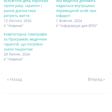
Всесвітній день боротьби
Яка медична допомога
проти раку: скринінг і
надається внутрішньо
рання діагностика
переміщеній особі при
рятують життя
інфаркті
12 Лютого, 2026
1 Жовтня, 2024
У "Новини"
У "Інформація для ВПО"
Комп’ютерна томографія
за Програмою медичних
гарантій: що потрібно
знати пацієнтам
28 Липня, 2026
У "Новини"
« Назад
Вперед »