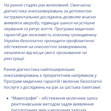
На ранніх стадіях рак виліковний. Своєчасна
діагностика онкозахворювань за
допомогою
інструментальних досліджень дозволяє вчасно
виявляти хворобу,
підвищує шанси на успішне
лікування та рятує життя. Програма медичних
гарантій дає можливість кожному громадянину
України безоплатно
проходити профілактичні
обстеження на онкологічні захворювання,
незалежно від місця свого проживання чи
реєстрації.
Рання діагностика найпоширеніших
онкозахворювань є пріоритетним напрямком у
Програмі медичних гарантій і включає безоплатні
послуги з досліджень на рак за шістьма пакетами:
“Мамографія” – обстеження молочних залоз
рентгенівським методом задля виявлення
патологічних змін у молочних залозах