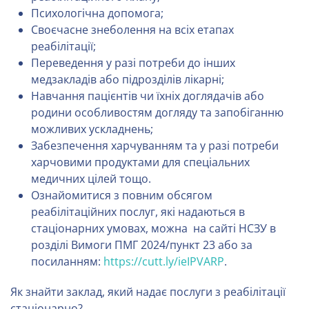
Психологічна допомога;
Своєчасне знеболення на всіх етапах
реабілітації;
Переведення у разі потреби до інших
медзакладів або підрозділів лікарні;
Навчання пацієнтів чи їхніх доглядачів або
родини особливостям догляду та запобіганню
можливих ускладнень;
Забезпечення харчуванням та у разі потреби
харчовими продуктами для спеціальних
медичних цілей тощо.
Ознайомитися з повним обсягом
реабілітаційних послуг, які надаються в
стаціонарних умовах, можна на сайті НСЗУ в
розділі Вимоги ПМГ 2024/пункт 23 або за
посиланням:
https://cutt.ly/ieIPVARP
.
Як знайти заклад, який надає послуги з реабілітації
стаціонарно?