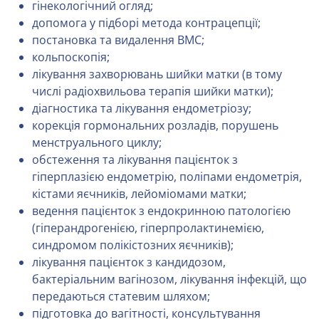
гінекологічний огляд;
допомога у підборі метода контрацепції;
постановка та видалення ВМС;
кольпоскопія;
лікування захворювань шийки матки (в тому
числі радіохвильова терапія шийки матки);
діагностика та лікування ендометріозу;
корекція гормональних розладів, порушень
менструального циклу;
обстеження та лікування пацієнток з
гіперплазією ендометрію, поліпами ендометрія,
кістами яєчників, лейоміомами матки;
ведення пацієнток з ендокринною патологією
(гіперандрогенією, гіперпролактинемією,
синдромом полікістозних яєчників);
лікування пацієнток з кандидозом,
бактеріальним вагінозом, лікування інфекцій, що
передаються статевим шляхом;
підготовка до вагітності, консультування