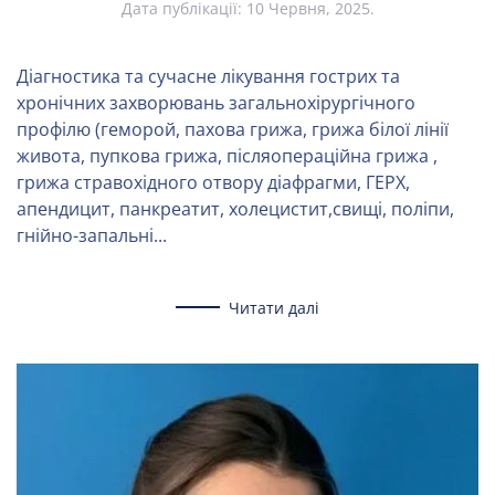
Дата публікації:
10 Червня, 2025
.
Діагностика та сучасне лікування гострих та
хронічних захворювань загальнохірургічного
профілю (геморой, пахова грижа, грижа білої лінії
живота, пупкова грижа, післяопераційна грижа ,
грижа стравохідного отвору діафрагми, ГЕРХ,
апендицит, панкреатит, холецистит,свищі, поліпи,
гнійно-запальні...
Читати далі