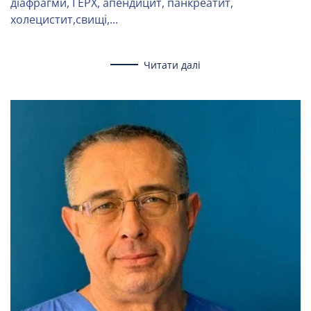
діафрагми, ГЕРХ, апендицит, панкреатит,
холецистит,свищі,...
Читати далі