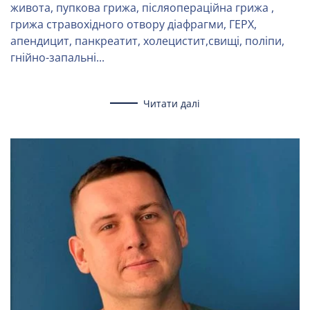
живота, пупкова грижа, післяопераційна грижа ,
грижа стравохідного отвору діафрагми, ГЕРХ,
апендицит, панкреатит, холецистит,свищі, поліпи,
гнійно-запальні...
Читати далі