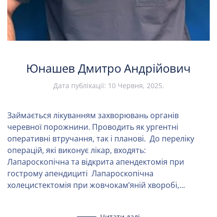
Юнашев Дмитро Андрійович
Дата публікації:
10 Червня, 2025
.
Займається лікуванням захворювань органів
черевної порожнини. Проводить як ургентні
оперативні втручання, так і планові. До переліку
операцій, які виконує лікар, входять:
Лапароскопічна та відкрита апендектомія при
гострому апендициті Лапароскопічна
холецистектомія при жовчокамʼяній хворобі,...
Читати далі