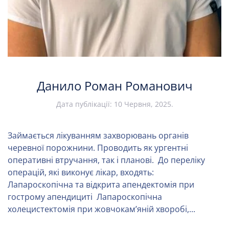
Данило Роман Романович
Дата публікації:
10 Червня, 2025
.
Займається лікуванням захворювань органів
черевної порожнини. Проводить як ургентні
оперативні втручання, так і планові. До переліку
операцій, які виконує лікар, входять:
Лапароскопічна та відкрита апендектомія при
гострому апендициті Лапароскопічна
холецистектомія при жовчокамʼяній хворобі,...