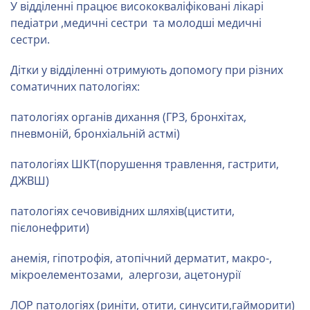
У відділенні працює висококваліфіковані лікарі
педіатри ,медичні сестри та молодші медичні
сестри.
Дітки у відділенні отримують допомогу при різних
соматичних патологіях:
патологіях органів дихання (ГРЗ, бронхітах,
пневмоній, бронхіальній астмі)
патологіях ШКТ(порушення травлення, гастрити,
ДЖВШ)
патологіях сечовивідних шляхів(цистити,
пієлонефрити)
анемія, гіпотрофія, атопічний дерматит, макро-,
мікроелементозами, алергози, ацетонурії
ЛОР патологіях (риніти, отити, синусити,гайморити)