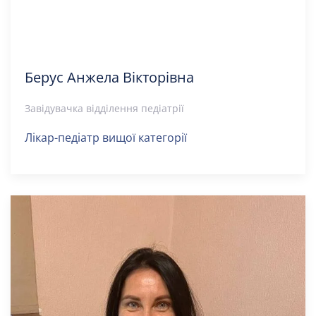
Берус Анжела Вікторівна
Завідувачка відділення педіатрії
Лікар-педіатр вищої категорії